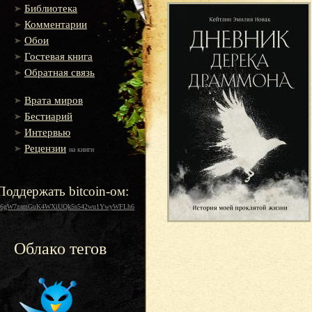
Библиотека
Комментарии
Обои
Гостевая книга
Обратная связь
Врата миров
Бестиарий
Интервью
Рецензии
на книги
Поддержать bitcoin-ом:
16gW7zamGuK4WXiUQk5s542wu1YwyWFLh6
Облако тегов