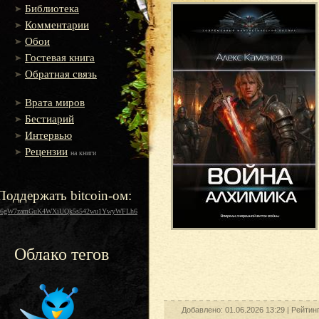
Библиотека
Комментарии
Обои
Гостевая книга
Обратная связь
Врата миров
Бестиарий
Интервью
Рецензии
на книги
Поддержать bitcoin-ом:
16gW7zamGuK4WXiUQk5s542wu1YwyWFLh6
Облако тегов
Добавлено: 01.06.2026 13:29 |
Рейтин