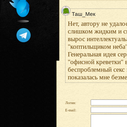
Таш_Мек
Нет, автору не удало
слишком жидким и с
вырос интеллектуаль
"коптильщиком неба"
Генеральная идея се
"офисной креветки" 
беспроблемный секс 
показалась мне безм
Логин:
E-mail: