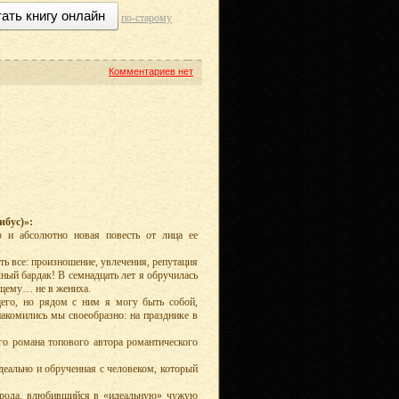
ать книгу онлайн
по-старому
Комментариев нет
ибус)»:
 и абсолютно новая повесть от лица ее
ь все: произношение, увлечения, репутация
ный бардак! В семнадцать лет я обручилась
ящему… не в жениха.
его, но рядом с ним я могу быть собой,
акомились мы своеобразно: на празднике в
го романа топового автора романтического
идеально и обрученная с человеком, который
о рода, влюбившийся в «идеальную» чужую