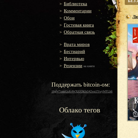
БЕЗ
Библиотека
Комментарии
Лю
Обои
Гостевая книга
Обратная связь
Врата миров
Бестиарий
Интервью
Рецензии
на книги
Поддержать bitcoin-ом:
16gW7zamGuK4WXiUQk5s542wu1YwyWFLh6
Облако тегов