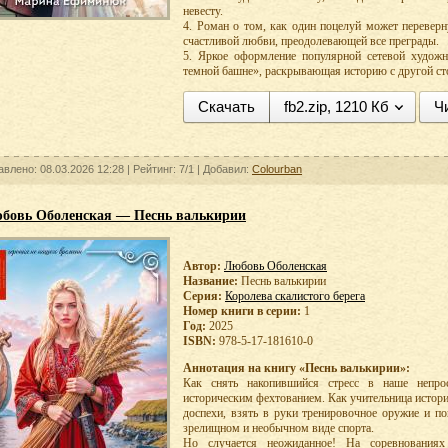
невесту.
4. Роман о том, как один поцелуй может переверн
счастливой любви, преодолевающей все преграды.
5. Яркое оформление популярной сетевой художн
темной башне», раскрывающая историю с другой ст
Скачать
fb2.zip, 1210 Кб
Ч
авлено: 08.03.2026 12:28 |
Рейтинг:
7/1
| Добавил:
Colourban
бовь Оболенская — Песнь валькирии
Автор:
Любовь Оболенская
Название:
Песнь валькирии
Серия:
Королева скалистого берега
Номер книги в серии:
1
Год:
2025
ISBN:
978-5-17-181610-0
Аннотация на книгу «Песнь валькирии»:
Как снять накопившийся стресс в наше непро
историческим фехтованием. Как учительница истори
доспехи, взять в руки тренировочное оружие и по
зрелищном и необычном виде спорта.
Но случается неожиданное! На соревнования