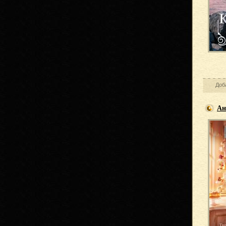
Доб
Ан