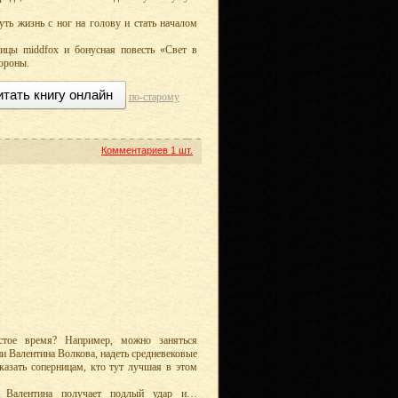
уть жизнь с ног на голову и стать началом
ицы middfox и бонусная повесть «Свет в
ороны.
итать книгу онлайн
по-старому
Комментариев
1 шт.
стое время? Например, можно заняться
и Валентина Волкова, надеть средневековые
казать соперницам, кто тут лучшая в этом
х Валентина получает подлый удар и…