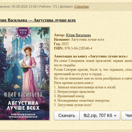
авлено: 05.08.2026 13:58 |
Рейтинг:
7/1
| Добавил:
Colourban
ия Васильева — Августина лучше всех
Автор:
Юлия Васильева
Название:
Августина лучше всех
Год:
2025
ISBN:
978-5-04-226546-4
Аннотация на книгу «Августина лучше всех»:
На семье Северинов лежит проклятие: первая жена
после свадьбы.
Ролан Северин красив, богат и, что скрывать, сил
притязаний на его руку и сердце…
Но это не помешает мне во всем разобраться и снят
Пять причин купить книгу:
1. Записки повелительницы котов и лосей.
2. Интригующее проклятие.
3. Ироничный юмор.
4. Неожиданные сюжетные повороты.
5. Августина лучше всех!
Скачать
fb2.zip, 707 Кб
Чи