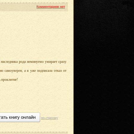
Комментариев нет
 наследника рода неминуемо умирает сразу
ьно самоуверен, а я уже подписала отказ от
ь проклятие!
тать книгу онлайн
по-старому