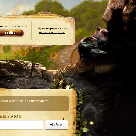
не авторизовались
Зарегистрироваться
на нашем портале
ебя и чтение без интернета.
Ъ
Ы
Ь
Э
Ю
Я
Найти!