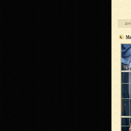
Доб
Ма