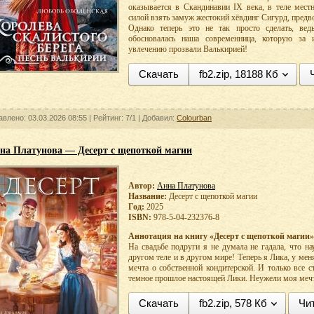
оказывается в Скандинавии IX века, в теле мест
силой взять замуж жестокий хёвдинг Сигурд, предв
Однако теперь это не так просто сделать, вед
обосновалась наша современница, которую за
увлечению прозвали Валькирией!
Скачать
fb2.zip, 18188 Кб
авлено: 03.03.2026 08:55 |
Рейтинг:
7/1
| Добавил:
Colourban
на Платунова — Десерт с щепоткой магии
Автор:
Анна Платунова
Название:
Десерт с щепоткой магии
Год:
2025
ISBN:
978-5-04-232376-8
Аннотация на книгу «Десерт с щепоткой магии»
На свадьбе подруги я не думала не гадала, что н
другом теле и в другом мире! Теперь я Лика, у мен
мечта о собственной кондитерской. И только все 
темное прошлое настоящей Лики. Неужели моя мечта
Скачать
fb2.zip, 578 Кб
Чи