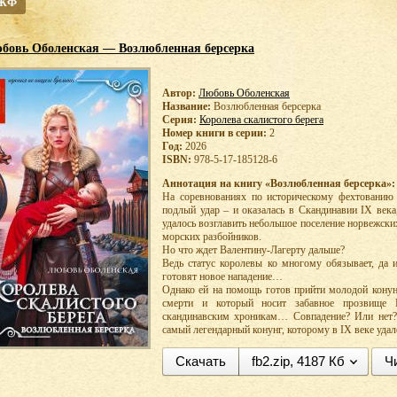
 ЖФ
бовь Оболенская — Возлюбленная берсерка
Автор:
Любовь Оболенская
Название:
Возлюбленная берсерка
Серия:
Королева скалистого берега
Номер книги в серии:
2
Год:
2026
ISBN:
978-5-17-185128-6
Аннотация на книгу «Возлюбленная берсерка»:
На соревнованиях по историческому фехтованию 
подлый удар – и оказалась в Скандинавии IX века
удалось возглавить небольшое поселение норвежски
морских разбойников.
Но что ждет Валентину-Лагерту дальше?
Ведь статус королевы ко многому обязывает, да и
готовят новое нападение…
Однако ей на помощь готов прийти молодой конунг
смерти и который носит забавное прозвище
скандинавским хроникам… Совпадение? Или нет?
самый легендарный конунг, которому в IX веке удал
Скачать
fb2.zip, 4187 Кб
Ч