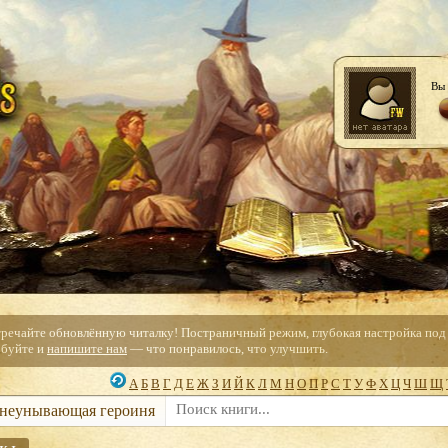
Вы 
тречайте обновлённую читалку! Постраничный режим, глубокая настройка под с
буйте и
напишите нам
— что понравилось, что улучшить.
А
Б
В
Г
Д
Е
Ж
З
И
Й
К
Л
М
Н
О
П
Р
С
Т
У
Ф
Х
Ц
Ч
Ш
Щ
 неунывающая героиня