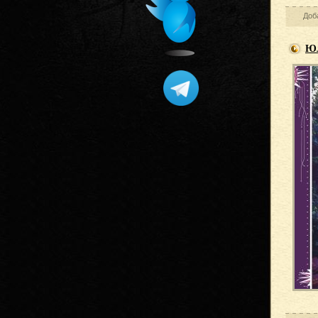
Доб
Юл