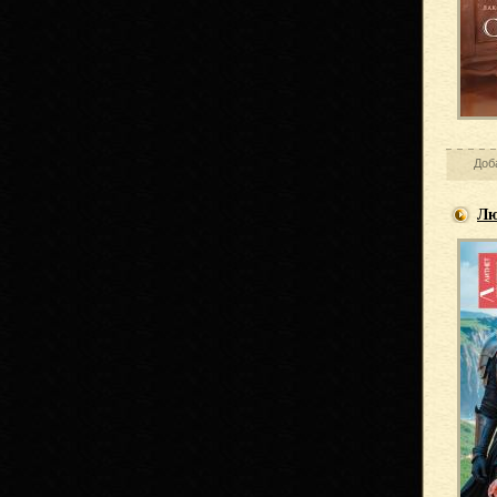
Доб
Лю