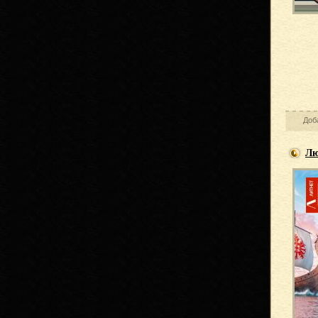
Доб
Лю