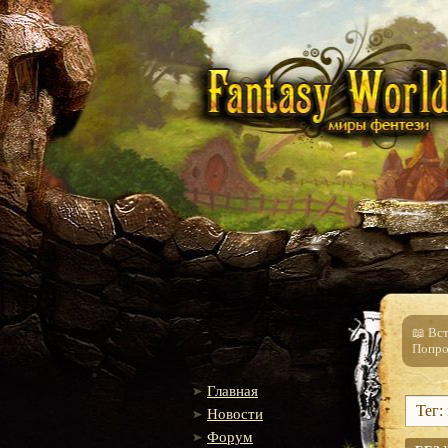
📖 Вс
Попро
Главная
Тег:
Новости
Форум