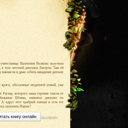
учительница Валентина Волкова получила
, в теле местной девушки Лагерты. Там ей
х викингов и даже отбить нападение датских
 враги, обозленные неудачной атакой, уже
 Рагнар, которого наша героиня спасла от
 Кожаные Штаны, знакомое девушке по
 А вдруг этот храбрый юноша и есть тот
ось захватить Париж?
итать книгу онлайн
по-старому