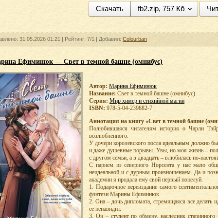
Скачать
fb2.zip, 757 Кб
Чит
авлено: 31.05.2026 01:21 |
Рейтинг:
7/1
| Добавил:
Colourban
рина Ефиминюк — Свет в темной башне (омнибус)
Автор:
Марина Ефиминюк
Название:
Свет в темной башне (омнибус)
Серия:
Мир химер и стихийной магии
ISBN:
978-5-04-239882-7
Аннотация на книгу «Свет в темной башне (омн
Полюбившаяся читателям история о Чарли Тэйр
возлюбленного.
У дочери королевского посла идеальным должно быт
и даже душевные порывы. Увы, но моя жизнь – пол
с другом семьи, а в двадцать – влюбилась по-насто
С парнем из северного Норсента у нас мало общ
неидеальной и с дурным произношением. Да и позн
академии я продала ему свой первый поцелуй.
1. Подарочное переиздание самого сентиментально
фэнтези Марины Ефиминюк.
2. Она – дочь дипломата, стремящаяся все делать 
ее ненавидит.
3. Он – студент по обмену, наследник старинног