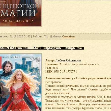
авлено: 11.12.2025 01:42 |
Рейтинг:
7/1
| Добавил:
Colourban
бовь Оболенская — Хозяйка разрушенной крепости
Автор:
Любовь Оболенская
Название:
Хозяйка разрушенной крепости
Год:
2025
ISBN:
978-5-17-177977-1
Аннотация на книгу «Хозяйка разрушенной кре
Все пропало!
Пришел новый начальник, и меня сократили на раб
Куда теперь идти? Что делать? Однако судьбе о
дальнейшей жизнью.
Внезапно я очутилась в Англии пятого века, в те
Теперь все, что у меня есть, – это куча камней и н
бродяг с большой дороги. Но вдруг выясняется, чт
него положили глаз рыцари Круглого стола, да и 