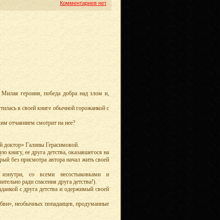
Комментариев нет
Милая героиня, победа добра над злом и,
тилась в своей книге обычной горожанкой с
ким отчаянием смотрит на нее?
ый доктор» Галины Герасимовой.
 книгу, ее друга детства, оказавшегося на
рый без присмотра автора начал жить своей
 изнутри, со всеми несостыковками и
тельно ради спасения друга детства!).
аданкой с друга детства и одержимый своей
юбви», необычных попаданцев, продуманные