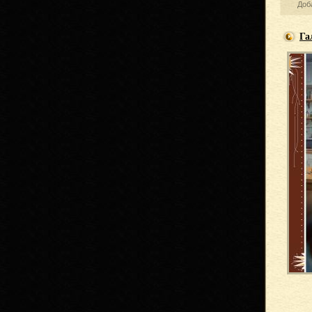
Доб
Га