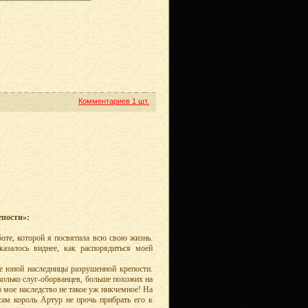
Комментариев
1 шт.
пости»:
оте, которой я посвятила всю свою жизнь.
казалось виднее, как распорядиться моей
ле юной наследницы разрушенной крепости.
есколько слуг-оборванцев, больше похожих на
о мое наследство не такое уж никчемное! На
сам король Артур не прочь прибрать его к