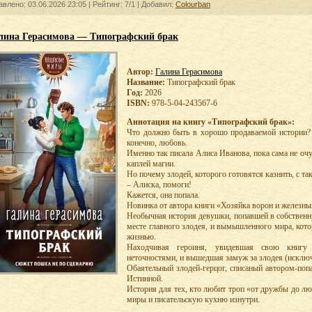
авлено: 03.06.2026 23:05 |
Рейтинг:
7/1
| Добавил:
Colourban
лина Герасимова — Типографский брак
Автор:
Галина Герасимова
Название:
Типографский брак
Год:
2026
ISBN:
978-5-04-243567-6
Аннотация на книгу «Типографский брак»:
Что должно быть в хорошо продаваемой истории? 
конечно, любовь.
Именно так писала Алиса Иванова, пока сама не очу
каплей магии.
Но почему злодей, которого готовятся казнить, с та
– Алиска, помоги!
Кажется, она попала.
Новинка от автора книги «Хозяйка ворон и железн
Необычная история девушки, попавшей в собственную
месте главного злодея, и вымышленного мира, кото
жизнью.
Находчивая героиня, увидевшая свою книгу
неточностями, и вышедшая замуж за злодея (исключи
Обаятельный злодей-герцог, списаный автором-поп
Истинной.
История для тех, кто любит троп «от дружбы до л
миры и писательскую кухню изнутри.