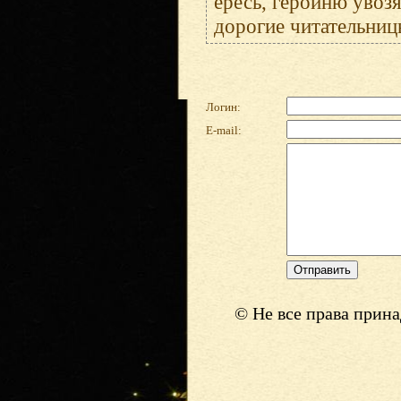
ересь, героиню увозя
дорогие читательницы
Логин:
E-mail:
© Не все права прин