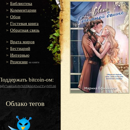
Библиотека
Комментарии
Обои
Гостевая книга
Обратная связь
Врата миров
Бестиарий
Интервью
Рецензии
на книги
Поддержать bitcoin-ом:
16gW7zamGuK4WXiUQk5s542wu1YwyWFLh6
Облако тегов