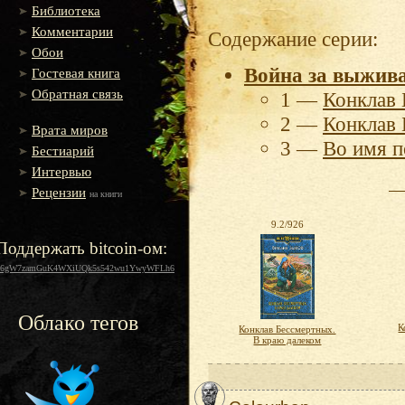
Библиотека
Комментарии
Содержание серии:
Обои
Война за выжив
Гостевая книга
Обратная связь
1 —
Конклав 
2 —
Конклав 
Врата миров
3 —
Во имя 
Бестиарий
Интервью
Рецензии
на книги
9.2/926
Поддержать bitcoin-ом:
16gW7zamGuK4WXiUQk5s542wu1YwyWFLh6
Облако тегов
К
Конклав Бессмертных.
В краю далеком