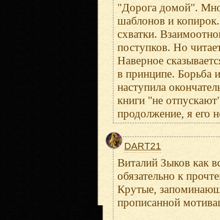
"Дорога домой". Мно
шаблонов и копирок
схватки. Взаимоотн
поступков. Но читае
Наверное сказывается
в принципе. Борьба и
наступила окончатель
книги "не отпускают"
продолжение, я его 
DART21
Виталий Зыков как в
обязательно к прочт
Крутые, запоминающи
прописанной мотива