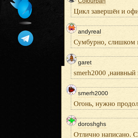
Colourban
Цикл завершён и офи
andyreal
Сумбурно, слишком н
garet
smerh2000 ,наивный 
smerh2000
Огонь, нужно продол
doroshghs
Отлично написано. С