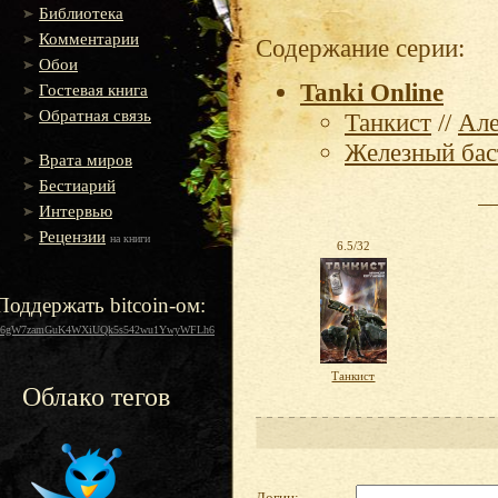
Библиотека
Комментарии
Содержание серии:
Обои
Tanki Online
Гостевая книга
Обратная связь
Танкист
//
Але
Железный бас
Врата миров
Бестиарий
Интервью
Рецензии
на книги
6.5/32
Поддержать bitcoin-ом:
16gW7zamGuK4WXiUQk5s542wu1YwyWFLh6
Танкист
Облако тегов
Логин: