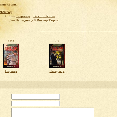
ние серии:
1924 год
1 —
Старовер
//
Виктор Тюрин
2 —
Наследница
//
Виктор Тюрин
8.9/8
1/1
Старовер
Наследница