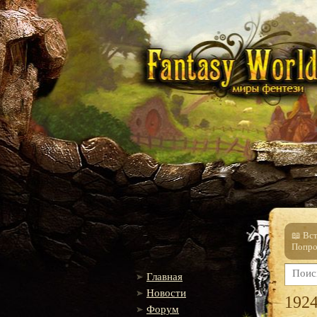
📖 Вс
Попро
Главная
Новости
1924
Форум