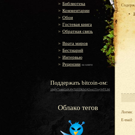
Библиотека
Содержа
Комментарии
Обои
Гостевая книга
Обратная связь
Врата миров
Бестиарий
Интервью
Рецензии
на книги
Поддержать bitcoin-ом:
16gW7zamGuK4WXiUQk5s542wu1YwyWFLh6
Облако тегов
Логин:
E-mail: