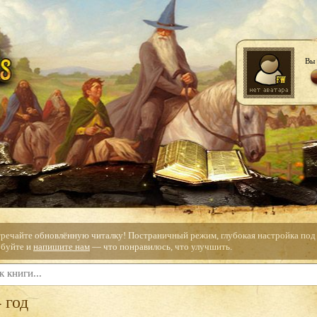
Вы 
тречайте обновлённую читалку! Постраничный режим, глубокая настройка под с
буйте и
напишите нам
— что понравилось, что улучшить.
 год