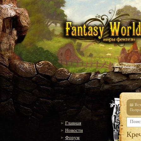
📖 Вс
Попро
Главная
Новости
Кре
Форум