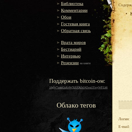
Библиотека
Содержа
Комментарии
Обои
Гостевая книга
Обратная связь
Врата миров
Бестиарий
Интервью
Рецензии
на книги
Поддержать bitcoin-ом:
16gW7zamGuK4WXiUQk5s542wu1YwyWFLh6
Облако тегов
Логин:
E-mail: