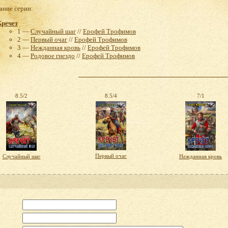
ние серии:
Кречет
1 —
Случайный шаг
//
Ерофей Трофимов
2 —
Первый очаг
//
Ерофей Трофимов
3 —
Нежданная кровь
//
Ерофей Трофимов
4 —
Родовое гнездо
//
Ерофей Трофимов
8.5/2
8.5/4
7/1
Первый очаг
Случайный шаг
Нежданная кровь