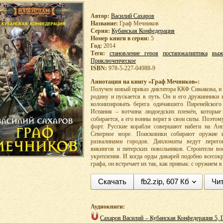
Автор:
Василий Сахаров
Название:
Граф Мечников
Серия:
Кубанская Конфедерация
Номер книги в серии:
5
Год:
2014
Теги:
становление героя
постапокалиптика
выж
Приключенческое
ISBN:
978-5-227-04988-9
Аннотация на книгу «Граф Мечников»:
Получен новый приказ диктатора ККФ Симакова, и
родину и пускается в путь. Он и его дружинники
колонизировать берега одичавшего Пиренейского
Испания – вотчина людоедских племён, которые
собирается, а его воины верят в свои силы. Поэтом
форт. Русские корабли совершают набеги на Ан
Северное море. Поисковики собирают оружие и
развалинами городов. Дипломаты ведут перего
викингов и питерских повольников. Строители во
укрепления. И когда орды дикарей подобно всесо
графа, он встречает их так, как привык: с оружием в
Скачать
fb2.zip, 607 Кб
Чит
Аудиокниги:
Сахаров Василий – Кубанская Конфедерация 5, 