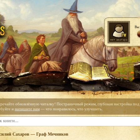
Вы 
тречайте обновлённую читалку! Постраничный режим, глубокая настройка под с
буйте и
напишите нам
— что понравилось, что улучшить.
силий Сахаров — Граф Мечников