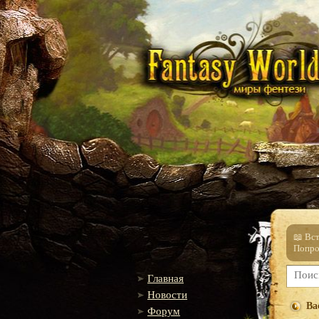
📖 Вс
Попро
Главная
Новости
Ва
Форум