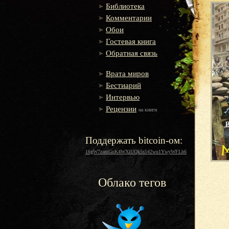
Библиотека
Комментарии
Обои
Гостевая книга
Обратная связь
Врата миров
Бестиарий
Интервью
Рецензии
на книги
Поддержать bitcoin-ом:
16gW7zamGuK4WXiUQk5s542wu1YwyWFLh6
Облако тегов