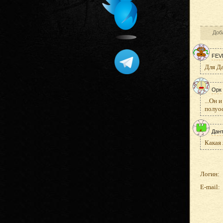
Доб
FEV
Для Да
Орк
...Он 
полуос
Дан
Какая 
Логин:
E-mail: