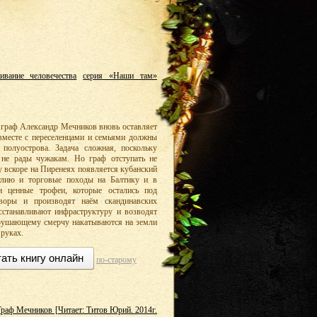
ивание человечества
серия «Наши там»
 граф Александр Мечников вновь оставляет
 вместе с переселенцами и семьями должны
 полуострова. Задача сложная, поскольку
 не рады чужакам. Но граф отступать не
у вскоре на Пиренеях появляется кубанский
глию и торговые походы на Балтику и в
 ценные трофеи, которые остались под
воры и производят наём скандинавских
сстанавливают инфраструктуру и возводят
крушающему смерчу накатываются на земли
 руках.
ать книгу онлайн
по-старому
Граф Мечников [Читает: Титов Юрий. 2014г.