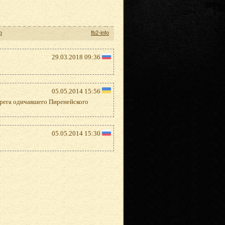
р
fb2-info
29.03.2018 09:36
05.05.2014 15:56
ерега одичавшего Пиренейского
05.05.2014 15:30