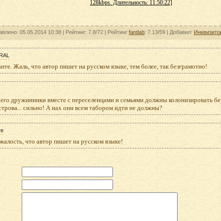
128kbps. Длительность: 11:50:22]
авлено: 05.05.2014 10:38 |
Рейтинг:
7.8/72
| Рейтинг
fantlab
: 7.13/59
| Добавил:
Инквизито
RAL
нте. Жаль, что автор пишет на русском языке, тем более, так безграмотно!
и его дружинники вместе с переселенцами и семьями должны колонизировать б
трова... сильно! А нах они всем табором идти не должны?
те
жалость, что автор пишет на русском языке!