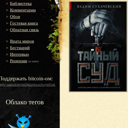
Библиотека
Комментарии
Обои
Гостевая книга
Обратная связь
Врата миров
Бестиарий
Интервью
Рецензии
на книги
Поддержать bitcoin-ом:
16gW7zamGuK4WXiUQk5s542wu1YwyWFLh6
Облако тегов