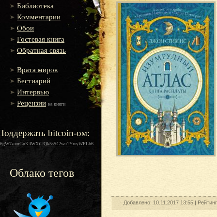
Библиотека
Комментарии
Обои
Гостевая книга
Обратная связь
Врата миров
Бестиарий
Интервью
Рецензии
на книги
Поддержать bitcoin-ом:
16gW7zamGuK4WXiUQk5s542wu1YwyWFLh6
Облако тегов
Добавлено: 10.11.2017 13:55 |
Рейтин