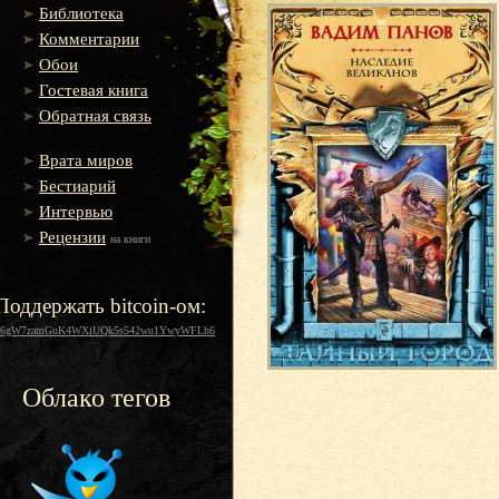
Библиотека
Комментарии
Обои
Гостевая книга
Обратная связь
Врата миров
Бестиарий
Интервью
Рецензии
на книги
Поддержать bitcoin-ом:
16gW7zamGuK4WXiUQk5s542wu1YwyWFLh6
Облако тегов