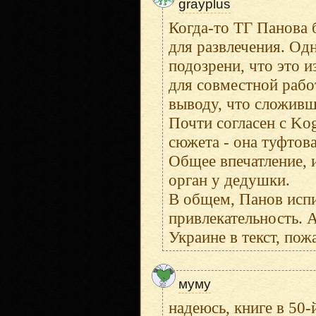
grayplus
Когда-то ТГ Панова 
для развлечения. Одн
подозрени, что это и
для совместной рабо
выводу, что сложив
Почти согласен с Kog
сюжета - она туфтова
Общее впечатление, и
орган у дедушки.
В общем, Панов испи
привлекательность. 
Украине в текст, пож
муму
надеюсь, книге в 50-