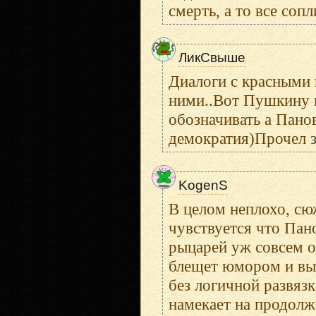
смерть, а то все сопл
ЛикСвыше
Диалоги с красными
ними..Вот Пушкину 
обозначивать а Панов
демократия)Прочел з
KogenS
В целом неплохо, сю
чувствуется что Пано
рыцарей уж совсем 
блещет юмором и выс
без логичной развяз
намекает на продолж