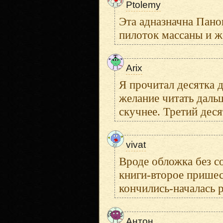
Ptolemy
Эта адназначна Панов
пилоток массаны и ж
Arix
Я прочитал десятка д
желание читать даль
скучнее. Третий деся
vivat
Вроде обложка без с
книги-второе пришест
кончились-началась 
Антон