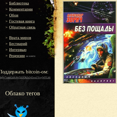
Библиотека
Комментарии
Обои
Гостевая книга
Обратная связь
Врата миров
Бестиарий
Интервью
Рецензии
на книги
Поддержать bitcoin-ом:
16gW7zamGuK4WXiUQk5s542wu1YwyWFLh6
Облако тегов