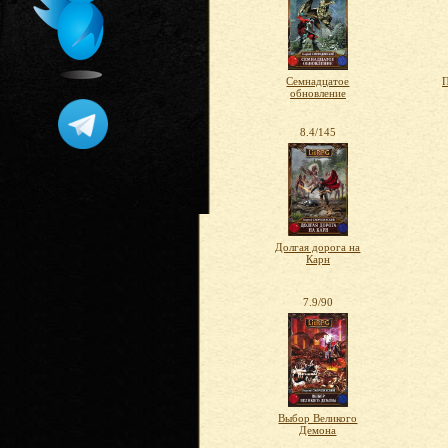
Семнадцатое
П
обновление
8.4/145
Долгая дорога на
Карн
7.9/90
Выбор Великого
Демона