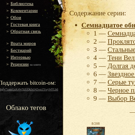
Библиотека
Комментарии
Содержание серии:
Обои
Семнадцатое об
Гостевая книга
Обратная связь
1 —
Семнадца
2 —
Проклято
Врата миров
3 —
Стальные
Бестиарий
4 —
Тени Вел
Интервью
Рецензии
5 —
Долгая д
на книги
6 —
Звездное
7 —
Серые т
Поддержать bitcoin-ом:
8 —
Черное п
16gW7zamGuK4WXiUQk5s542wu1YwyWFLh6
9 —
Выбор В
Облако тегов
8/208