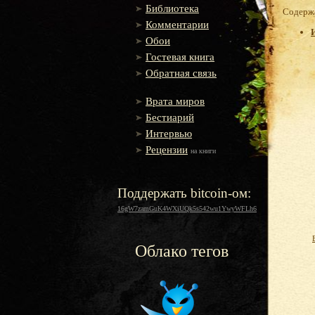
Библиотека
Содержа
Комментарии
Обои
Гостевая книга
Обратная связь
Врата миров
Бестиарий
Интервью
Рецензии
на книги
Поддержать bitcoin-ом:
16gW7zamGuK4WXiUQk5s542wu1YwyWFLh6
Облако тегов