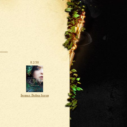
8.2/30
Белиал: Война богов