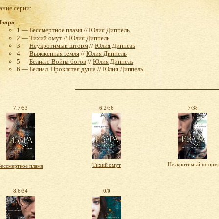
ние серии:
Изара
1 —
Бессмертное пламя
//
Юлия Диппель
2 —
Тихий омут
//
Юлия Диппель
3 —
Неукротимый шторм
//
Юлия Диппель
4 —
Выжженная земля
//
Юлия Диппель
5 —
Белиал: Война богов
//
Юлия Диппель
6 —
Белиал. Проклятая душа
//
Юлия Диппель
7.7/53
6.2/56
7/38
Неукротимый шторм
Тихий омут
Бессмертное пламя
8.6/34
0/0