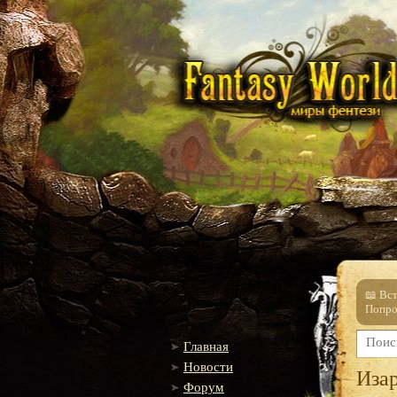
📖 Вс
Попро
Главная
Новости
Иза
Форум