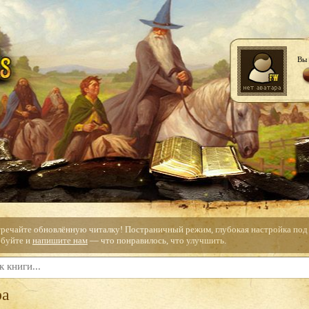
Вы 
тречайте обновлённую читалку! Постраничный режим, глубокая настройка под с
буйте и
напишите нам
— что понравилось, что улучшить.
ра