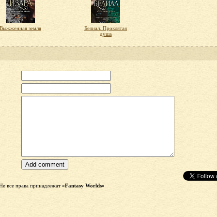
Выжженная земля
Белиал. Проклятая
душа
Не все права принадлежат
«Fantasy Worlds»