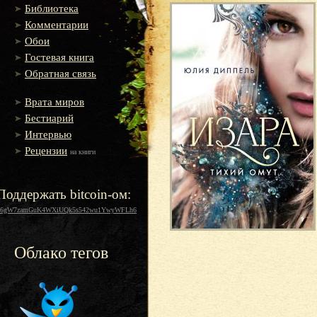
Библиотека
Комментарии
Обои
Гостевая книга
Обратная связь
Врата миров
Бестиарий
Интервью
Рецензии
на книги
Поддержать bitcoin-ом:
16gW7zamGuK4WXiUQk5s542wu1YwyWFLh6
Облако тегов