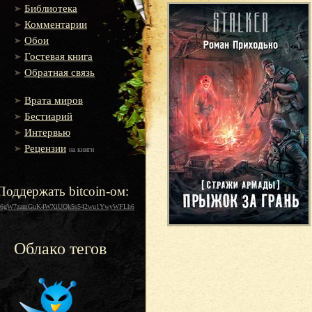
Библиотека
Комментарии
Обои
Гостевая книга
Обратная связь
Врата миров
Бестиарий
Интервью
Рецензии
на книги
Поддержать bitcoin-ом:
16gW7zamGuK4WXiUQk5s542wu1YwyWFLh6
Облако тегов