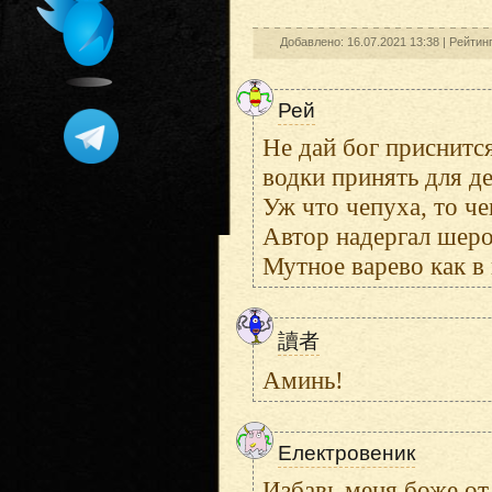
Добавлено: 16.07.2021 13:38 |
Рейтин
Рей
Не дай бог приснитс
водки принять для д
Уж что чепуха, то че
Автор надергал шеро
Мутное варево как в 
讀者
Аминь!
Електровеник
Избавь меня боже от 