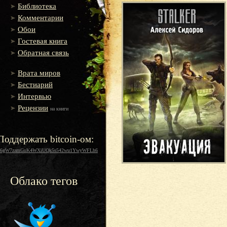
Библиотека
Комментарии
Обои
Гостевая книга
Обратная связь
Врата миров
Бестиарий
Интервью
Рецензии
на книги
Поддержать bitcoin-ом:
16gW7zamGuK4WXiUQk5s542wu1YwyWFLh6
Облако тегов