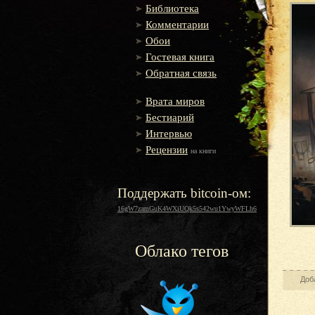
Библиотека
Комментарии
Обои
Гостевая книга
Обратная связь
Врата миров
Бестиарий
Интервью
Рецензии
на книги
Поддержать bitcoin-ом:
16gW7zamGuK4WXiUQk5s542wu1YwyWFLh6
Облако тегов
Доб