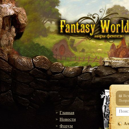
📖 Вс
Попро
Главная
Новости
Ал
Форум