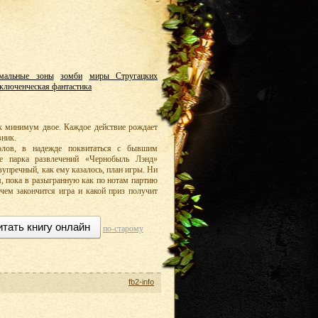
мальные зоны
зомби
миры Стругацких
ключенческая фантастика
к минимум двое. Каждое действие рождает
вник.
лов, в надежде поквитаться с бывшим
е парка развлечений «Чернобыль Лэнд»
упречный, как ему казалось, план игры. Ни
я, пока в разыгранную как по нотам партию
 чем закончится игра и какой приз получит
итать книгу онлайн
по-старому
fb2-info