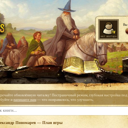
Вы 
тречайте обновлённую читалку! Постраничный режим, глубокая настройка под с
буйте и
напишите нам
— что понравилось, что улучшить.
ександр Пономарев — План игры