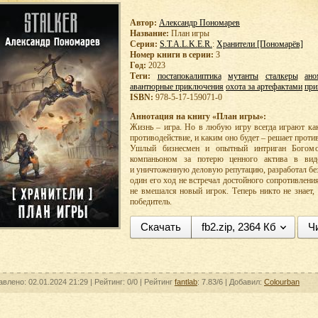
Автор:
Александр Пономарев
Название:
План игры
Серия:
S.T.A.L.K.E.R.
:
Хранители [Пономарёв]
Номер книги в серии:
3
Год:
2023
Теги:
постапокалиптика
мутанты
сталкеры
ано
авантюрные приключения
охота за артефактами
при
ISBN:
978-5-17-159071-0
Аннотация на книгу «План игры»:
Жизнь – игра. Но в любую игру всегда играют ка
противодействие, и каким оно будет – решает проти
Ушлый бизнесмен и опытный интриган Богомо
компаньоном за потерю ценного актива в вид
и уничтоженную деловую репутацию, разработал без
один его ход не встречал достойного сопротивлени
не вмешался новый игрок. Теперь никто не знает,
победитель.
Скачать
fb2.zip, 2364 Кб
Ч
авлено: 02.01.2024 21:29 |
Рейтинг: 0/0
| Рейтинг
fantlab
: 7.83/6
| Добавил:
Colourban