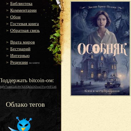
Библиотека
Комментарии
Обои
Гостевая книга
Обратная связь
Врата миров
Бестиарий
Интервью
Рецензии
на книги
Поддержать bitcoin-ом:
16gW7zamGuK4WXiUQk5s542wu1YwyWFLh6
Облако тегов