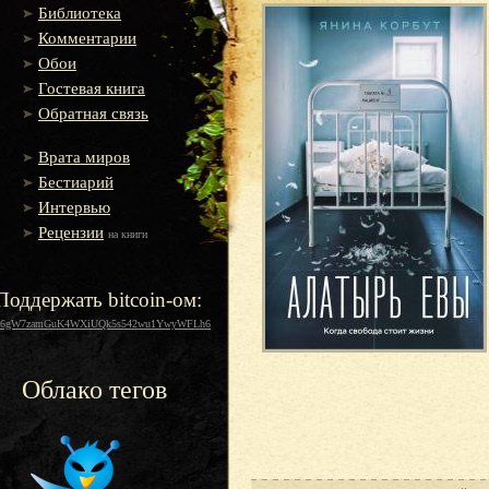
Библиотека
Комментарии
Обои
Гостевая книга
Обратная связь
Врата миров
Бестиарий
Интервью
Рецензии
на книги
Поддержать bitcoin-ом:
16gW7zamGuK4WXiUQk5s542wu1YwyWFLh6
Облако тегов