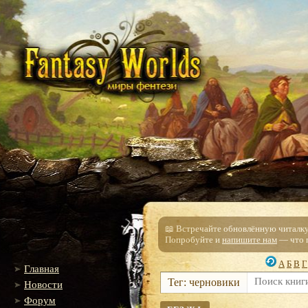
📖 Встречайте обновлённую читалку!
Попробуйте и
напишите нам
— что п
А
Б
В
Г
Главная
Тег: черновики
Новости
Форум