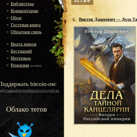
БЕЗ ЖФ
Библиотека
Комментарии
Обои
Виктор Дашкевич — Дела Та
Гостевая книга
Обратная связь
Врата миров
Бестиарий
Интервью
Рецензии
на книги
Поддержать bitcoin-ом:
16gW7zamGuK4WXiUQk5s542wu1YwyWFLh6
Облако тегов