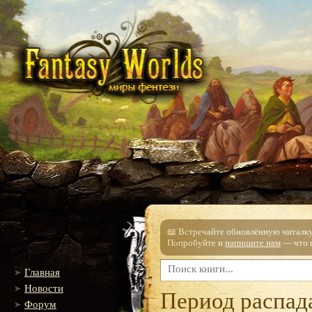
📖 Встречайте обновлённую читалку!
Попробуйте и
напишите нам
— что п
Главная
Новости
Период распад
Форум