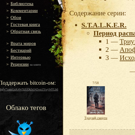
Библиотека
Комментарии
Содержание серии:
Обои
S.T.A.L.K.E.R.
Гостевая книга
Обратная связь
Период расп
1 —
Триу
Врата миров
2 —
Апоф
Бестиарий
3 —
Исхо
Интервью
Рецензии
на книги
Поддержать bitcoin-ом:
7/58
16gW7zamGuK4WXiUQk5s542wu1YwyWFLh6
Облако тегов
Триумф смерти