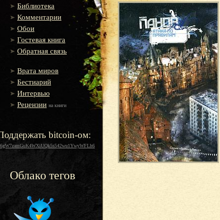
Библиотека
Комментарии
Обои
Гостевая книга
Обратная связь
Врата миров
Бестиарий
Интервью
Рецензии
на книги
Поддержать bitcoin-ом:
16gW7zamGuK4WXiUQk5s542wu1YwyWFLh6
Облако тегов