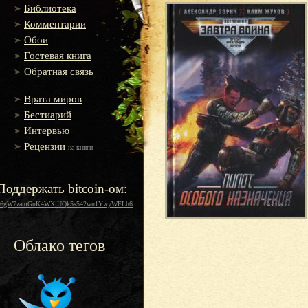
Библиотека
Комментарии
Обои
Гостевая книга
Обратная связь
Врата миров
Бестиарий
Интервью
Рецензии
на книги
Поддержать bitcoin-ом:
16gW7zamGuK4WXiUQk5s542wu1YwyWFLh6
Облако тегов