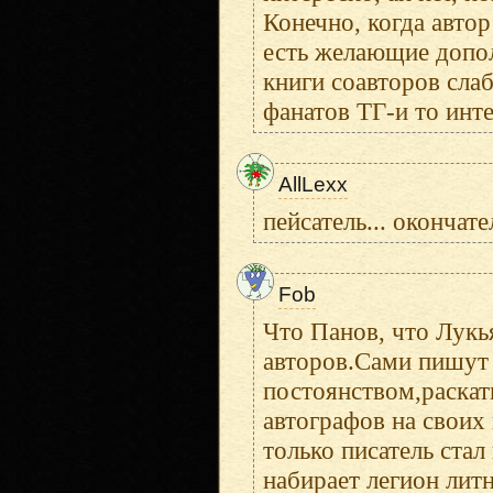
Конечно, когда авто
есть желающие дополн
книги соавторов слаб
фанатов ТГ-и то инте
AllLexx
пейсатель... окончат
Fob
Что Панов, что Лукь
авторов.Сами пишут 
постоянством,раскат
автографов на своих
только писатель ста
набирает легион лит