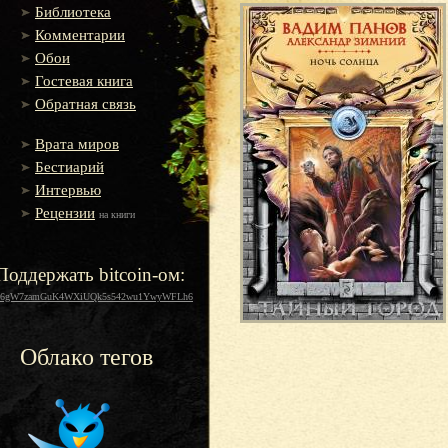
Библиотека
Комментарии
Обои
Гостевая книга
Обратная связь
Врата миров
Бестиарий
Интервью
Рецензии
на книги
Поддержать bitcoin-ом:
16gW7zamGuK4WXiUQk5s542wu1YwyWFLh6
Облако тегов