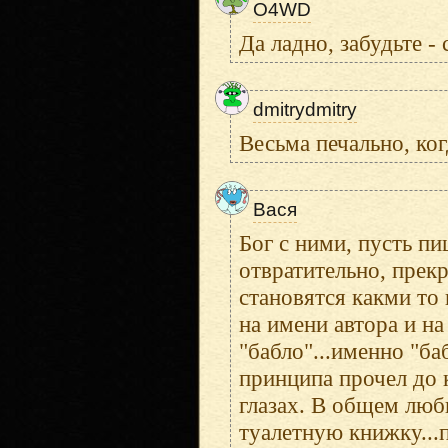
O4WD
Да ладно, забудьте -
dmitrydmitry
Весьма печально, ко
Вася
Бог с ними, пусть п
отвратительно, прек
становятся какми то
на имени автора и н
"бабло"...именно "баб
принципа прочел до к
глазах. В общем люб
туалетную книжку...п