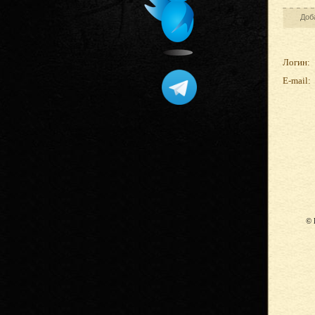
Доб
Логин:
E-mail:
© 