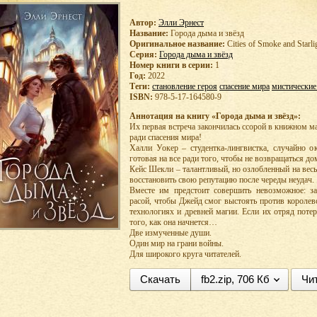
Автор:
Элли Эрнест
Название:
Города дыма и звёзд
Оригинальное название:
Cities of Smoke and Starli
Серия:
Города дыма и звёзд
Номер книги в серии:
1
Год:
2022
Теги:
становление героя
спасение мира
мистические
ISBN:
978-5-17-164580-9
Аннотация на книгу «Города дыма и звёзд»:
Их первая встреча закончилась ссорой в книжном м
ради спасения мира!
Халли Уокер – студентка-лингвистка, случайно о
готовая на все ради того, чтобы не возвращаться д
Кейс Шекли – талантливый, но озлобленный на весь
восстановить свою репутацию после череды неудач.
Вместе им предстоит совершить невозможное: з
расой, чтобы Джейд смог выстоять против королев
технологиях и древней магии. Если их отряд потер
того, как она начнется…
Две измученные души.
Один мир на грани войны.
Для широкого круга читателей.
Скачать
fb2.zip, 706 Кб
Чи