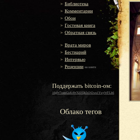
Библиотека
Комментарии
Обои
Гостевая книга
Обратная связь
Врата миров
Бестиарий
Интервью
Рецензии
на книги
Поддержать bitcoin-ом:
16gW7zamGuK4WXiUQk5s542wu1YwyWFLh6
Облако тегов