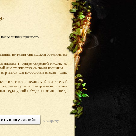
ght
 тайны
ошибки прошлого
агазине, но теперь они должны объединиться
казавшаяся в центре секретной миссии, но
омой и не сталкиваться со своим прошлым.
 мир пилот, для которого эта миссия – шанс
аключить союз с неуловимой мистической
ства, чье могущество построено на опасных
пит неудачу, война будет проиграна еще до
тать книгу онлайн
по-старому