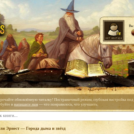
Вы 
тречайте обновлённую читалку! Постраничный режим, глубокая настройка под с
буйте и
напишите нам
— что понравилось, что улучшить.
ли Эрнест — Города дыма и звёзд