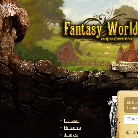
📖 Вс
Попро
Главная
Новости
Эл
Форум