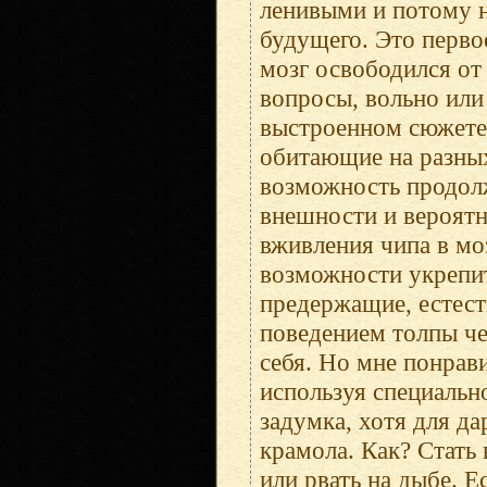
ленивыми и потому н
будущего. Это первое
мозг освободился от
вопросы, вольно или
выстроенном сюжете 
обитающие на разны
возможность продол
внешности и вероятн
вживления чипа в мо
возможности укрепит
предержащие, естест
поведением толпы че
себя. Но мне понрав
используя специальн
задумка, хотя для д
крамола. Как? Стать
или рвать на дыбе. Е