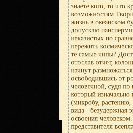
знаете кого, то что
возможностям Творц
жизнь в океанском б
допускаю панспермию
неказистых по сравн
пережить космическо
те самые чипы? Дост
отослав отчет, коло
начнут размножаться
освободившись от ро
человечной, судя по
который изначально
(микробу, растению,
вида - безудержная э
освоения человеком. 
представителя всепл