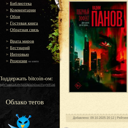
Библиотека
Комментарии
Обои
Гостевая книга
Обратная связь
Врата миров
Бестиарий
Интервью
Рецензии
на книги
Поддержать bitcoin-ом:
16gW7zamGuK4WXiUQk5s542wu1YwyWFLh6
Облако тегов
Добавлено: 09.10.2025 20:12 |
Рейтин