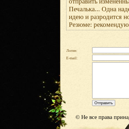
отправить измененны
Печалька... Одна на
идею и разродится н
Резюме: рекомендую 
Логин:
E-mail:
© Не все права прин