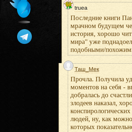
truea
Последние книги Пан
мрачном будущем чел
история, хорошо чит
мира" уже поднадоели
подобными/похожими 
Таш_Мек
Прочла. Получила уд
моментов на себя - 
добралась до счастл
злодеев наказал, хор
конспирологических 
людей, ну, как можно
которых показательн