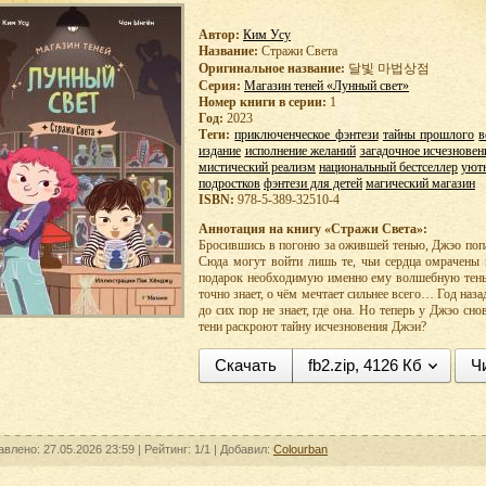
Автор:
Ким Усу
Название:
Стражи Света
Оригинальное название:
달빛 마법상점
Серия:
Магазин теней «Лунный свет»
Номер книги в серии:
1
Год:
2023
Теги:
приключенческое фэнтези
тайны прошлого
в
издание
исполнение желаний
загадочное исчезновен
мистический реализм
национальный бестселлер
уют
подростков
фэнтези для детей
магический магазин
ISBN:
978-5-389-32510-4
Аннотация на книгу «Стражи Света»:
Бросившись в погоню за ожившей тенью, Джэо попа
Сюда могут войти лишь те, чьи сердца омрачены 
подарок необходимую именно ему волшебную тень,
точно знает, о чём мечтает сильнее всего… Год наза
до сих пор не знает, где она. Но теперь у Джэо с
тени раскроют тайну исчезновения Джэи?
Скачать
fb2.zip, 4126 Кб
Ч
авлено: 27.05.2026 23:59 |
Рейтинг:
1/1
| Добавил:
Colourban