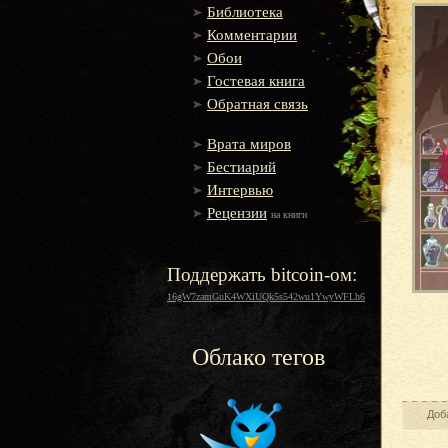
Библиотека
Комментарии
Обои
Гостевая книга
Обратная связь
Врата миров
Бестиарий
Интервью
Рецензии
на книги
Поддержать bitcoin-ом:
16gW7zamGuK4WXiUQk5s542wu1YwyWFLh6
Облако тегов
Доб