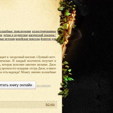
олшебные приключения
иллюстрированное
ие
детям и родителям
магический реализм /
ные истории
корейские новеллы
фэнтези для
дает в загадочный магазин «Лунный свет».
печалью. И каждый посетитель получает в
 которая исполнит заветное желание. Джэо
д пропала его младшая сестра Джэи, и никто
нова есть надежда! Может, именно волшебные
итать книгу онлайн
по-старому
fb2-info