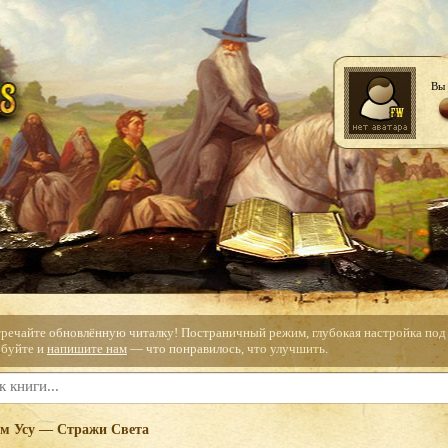
Вы 
тречайте обновлённую читалку! Постраничный режим, глубокая настройка под с
буйте и
напишите нам
— что понравилось, что улучшить.
м Усу — Стражи Света