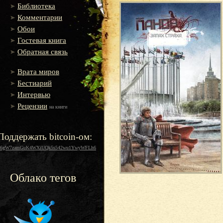
Библиотека
Комментарии
Обои
Гостевая книга
Обратная связь
Врата миров
Бестиарий
Интервью
Рецензии
на книги
Поддержать bitcoin-ом:
16gW7zamGuK4WXiUQk5s542wu1YwyWFLh6
Облако тегов