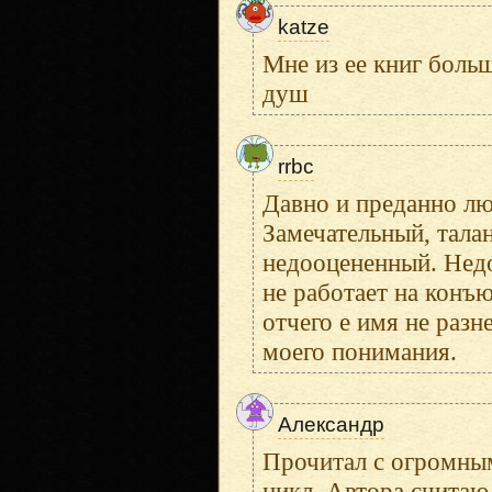
katze
Мне из ее книг боль
душ
rrbc
Давно и преданно л
Замечательный, тала
недооцененный. Недо
не работает на конъ
отчего е имя не раз
моего понимания.
Александр
Прочитал с огромны
цикл. Автора считаю