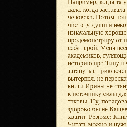
Например, когда та 
даже когда заставал
человека. Потом поня
чистоту души и неко
изначальную хорошес
продемонстрируют не
себя герой. Меня вс
академиков, гуляющи
историю про Тину и 
затянутые приключен
вытерпел, не переск
книги Ирины не стан
к источнику силы дл
таковы. Ну, порадовал
здорово бы не Кащее
хватит. Резюме: Книг
Читать можно и нужн