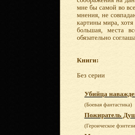
соображения на дан
мне бы самой во вс
мнения, не совпада
картины мира, хотя 
большая, места в
обязательно соглаша
Книги:
Без серии
Убийца наважд
(Боевая фантастика)
Пожиратель Ду
(Героическое фэнтези