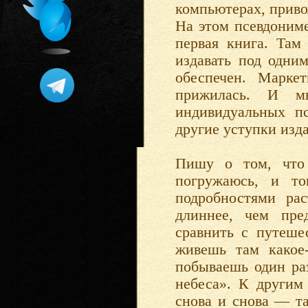
компьютерах, приво
На этом псевдониме
первая книга. Там
издавать под одни
обеспечен. Марке
прижилась. И м
индивидуальных п
другие уступки изд
Пишу о том, что 
погружаюсь, и то
подробностями рас
длиннее, чем пре
сравнить с путеше
живешь там какое-
побываешь один ра
небеса». К другим 
снова и снова — т