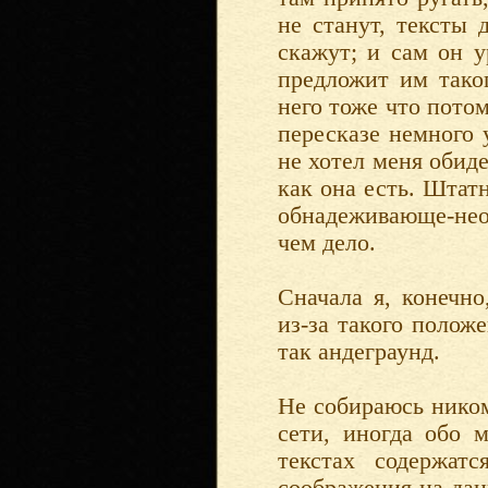
не станут, тексты 
скажут; и сам он у
предложит им тако
него тоже что пото
пересказе немного 
не хотел меня обиде
как она есть. Штат
обнадеживающе-нео
чем дело.
Сначала я, конечно
из-за такого полож
так андеграунд.
Не собираюсь ником
сети, иногда обо м
текстах содержат