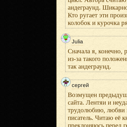
андеграунд. Шикарн
Кто ругает эти прои
колобок и курочка р
Julia
Сначала я, конечно, 
из-за такого положе
так андеграунд.
сергей
Возмущен предыдущи
сайта. Лентяи и неуд
трудолюбию, любви к
писатель. Читаю её к
преклоняюсь перед г