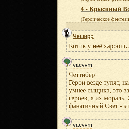
4 - Крысиный В
(Героическое фэнтези
Чеширр
Котик у неё хароош..
vacvvm
Четтибер
Герои везде тупят, н
умнее сыщика, это з
героев, а их мораль.
фанатичный Свет - э
vacvvm