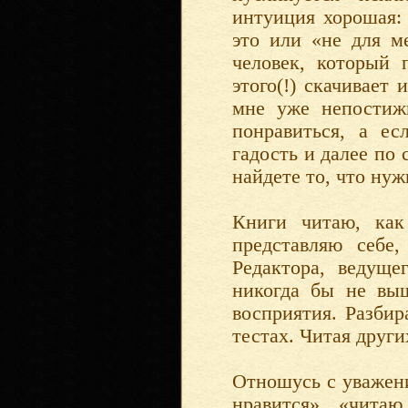
интуиция хорошая: 
это или «не для ме
человек, который 
этого(!) скачивает
мне уже непостиж
понравиться, а ес
гадость и далее по 
найдете то, что ну
Книги читаю, как
представляю себе
Редактора, ведуще
никогда бы не выш
восприятия. Разбир
тестах. Читая друг
Отношусь с уважени
нравится», «чита