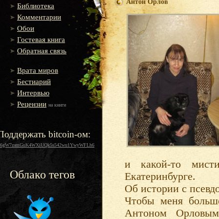
Антон Орлов
Библиотека
Комментарии
Обои
Гостевая книга
Обратная связь
Врата миров
Бестиарий
Интервью
Рецензии
на книги
Поддержать bitcoin-ом:
16gW7zamGuK4WXiUQk5s542wu1YwyWFLh6
и какой-то мист
Облако тегов
Екатеринбурге.
Об истории с псевд
Чтобы меня больш
Антоном Орловым