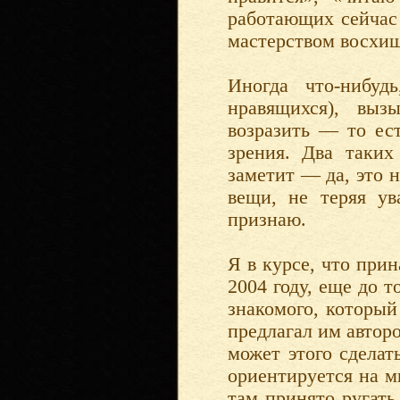
работающих сейчас 
мастерством восхищ
Иногда что-нибуд
нравящихся), выз
возразить — то ест
зрения. Два таки
заметит — да, это 
вещи, не теряя ув
признаю.
Я в курсе, что при
2004 году, еще до т
знакомого, который
предлагал им авторо
может этого сделать
ориентируется на м
там принято ругать