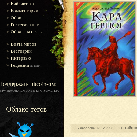
Библиотека
Комментарии
Обои
Гостевая книга
Обратная связь
Врата миров
Бестиарий
Интервью
Рецензии
на книги
Поддержать bitcoin-ом:
16gW7zamGuK4WXiUQk5s542wu1YwyWFLh6
Облако тегов
Добавлено: 13.12.2008 17:01 |
Рейтин