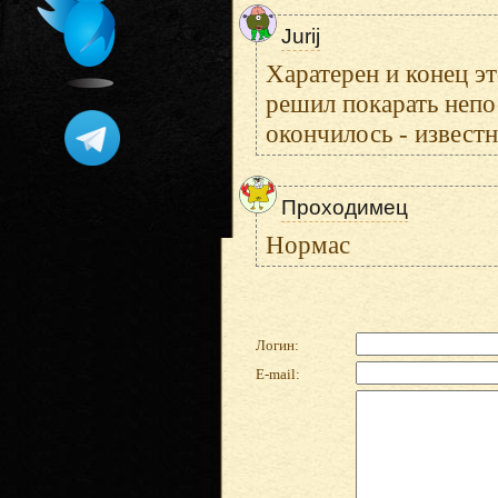
Jurij
Харатерен и конец э
решил покарать неп
окончилось - извест
Проходимец
Нормас
Логин:
E-mail: